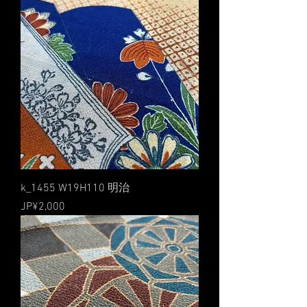
k_1455 W19H110 明治
價格
JP¥2,000