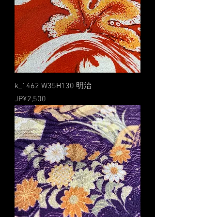
k_1462 W35H130 明治
價格
JP¥2,500