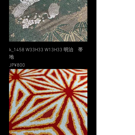
k_1458 W33H33 W13H33 明治 帯
地
價格
JP¥800