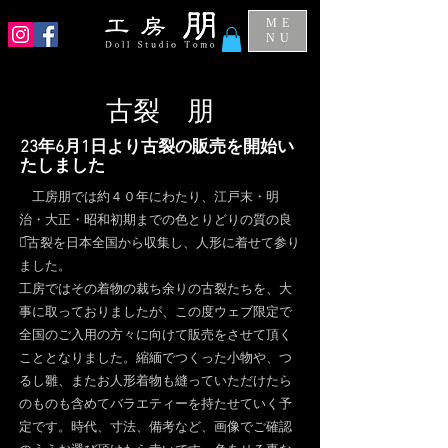
ME
NU
古裂 朋
23年6月1日より古裂の販売を開始い
たしました
​ 工房朋では約４０年にわたり、江戸末・明
治・大正・昭和初期までの色とりどりの質の良
い͡古裂を日本全国から
収集し、人形に着せて参り
ました。
工房ではその着物の裁ち余りの古裂たちを、大
事に取っておりましたが、この度ウェブ限定で
全国のご入用の方々に向けて販売をさせて頂く
こととなりました。
縮緬でつくった小物や、つ
るし雛、またお人形着物も縫っていただけたら
のものも含めてバラエティーを持たせていく予
定です。
時代、寸法、備考など、画像でご確認