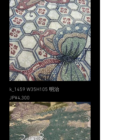
k_1459 W35H105 明治
價格
JP¥4,300