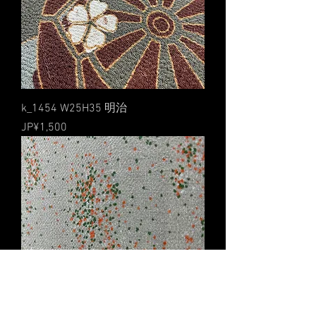
k_1454 W25H35 明治
價格
JP¥1,500