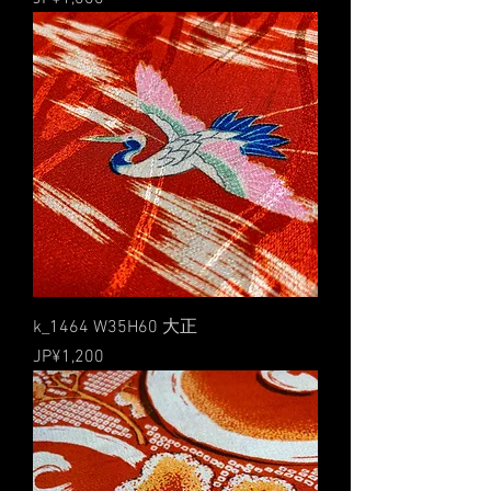
k_1464 W35H60 大正
價格
JP¥1,200