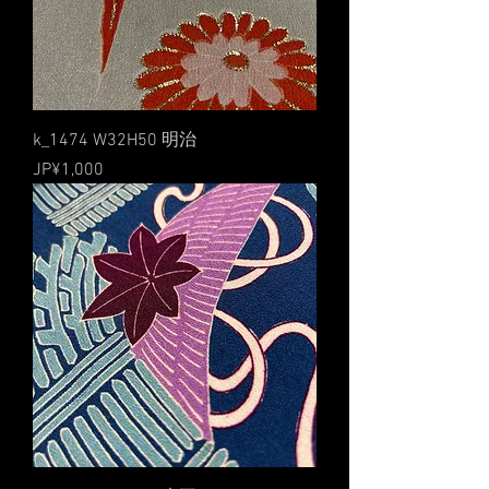
k_1474 W32H50 明治
價格
JP¥1,000